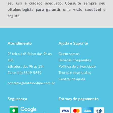
seu uso e cuidado adequado.
Consulte sempre seu
oftalmologista para garantir uma visão saudável e
segura.
Atendimento
Ajuda e Suporte
2ª-feira à 6ª-feira: das 9h às
Quem somos
18h
Dúvidas Frequentes
Sábados: das 9h às 13h
Política de privacidade
Fone (41) 3319-5659
Trocas e devoluções
Central de ajuda
contato@lentesonline.com.br
Segurança
Formas de pagamento