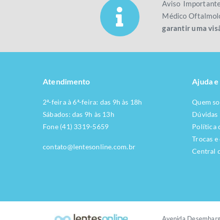
Aviso Important
Médico Oftalmolo
garantir uma vis
Atendimento
Ajuda e
2ª-feira à 6ª-feira: das 9h às 18h
Quem s
Sábados: das 9h às 13h
Dúvidas
Fone (41) 3319-5659
Política
Trocas e
contato@lentesonline.com.br
Central 
Avenida Desembarg