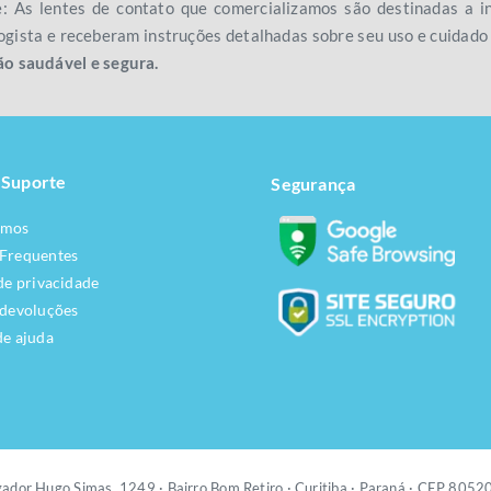
e: As lentes de contato que comercializamos são destinadas a
gista e receberam instruções detalhadas sobre seu uso e cuidad
ão saudável e segura.
 Suporte
Segurança
omos
 Frequentes
 de privacidade
 devoluções
de ajuda
ador Hugo Simas, 1249 ·
Bairro Bom Retiro · Curitiba · Paraná · CEP 805