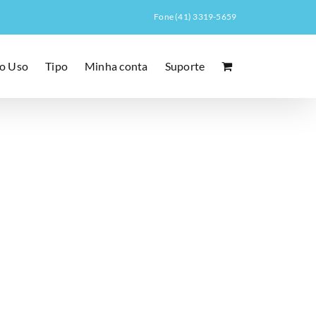
Fone (41) 3319-5659
o Uso
Tipo
Minha conta
Suporte