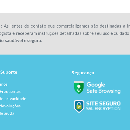
e: As lentes de contato que comercializamos são destinadas a
gista e receberam instruções detalhadas sobre seu uso e cuidad
ão saudável e segura.
 Suporte
Segurança
omos
 Frequentes
 de privacidade
 devoluções
de ajuda