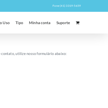
Fone (41) 3319-5659
o Uso
Tipo
Minha conta
Suporte
 contato, utilize nosso formulário abaixo: