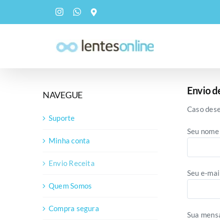
pular
Instagram
WhatsApp
Custom
para
o
conteúdo
Envio d
NAVEGUE
Caso dese
Suporte
Seu nome
Minha conta
Envio Receita
Seu e-mai
Quem Somos
Compra segura
Sua mensa