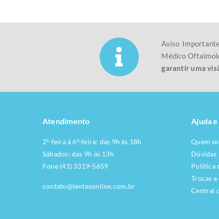
Aviso Important
Médico Oftalmolo
garantir uma vis
Atendimento
Ajuda e
2ª-feira à 6ª-feira: das 9h às 18h
Quem s
Sábados: das 9h às 13h
Dúvidas
Fone (41) 3319-5659
Política
Trocas e
contato@lentesonline.com.br
Central 