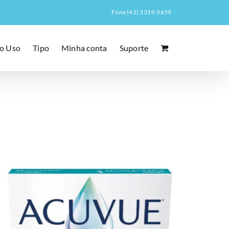
Fone (41) 3319-5659
o Uso
Tipo
Minha conta
Suporte