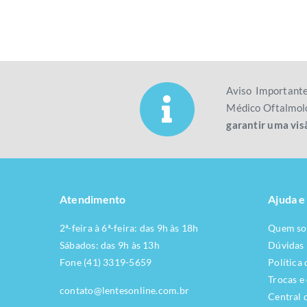
Aviso Important
Médico Oftalmolo
garantir uma vis
Atendimento
Ajuda e
2ª-feira à 6ª-feira: das 9h às 18h
Quem s
Sábados: das 9h às 13h
Dúvidas
Fone (41) 3319-5659
Política
Trocas e
contato@lentesonline.com.br
Central 