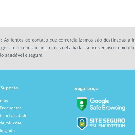
e: As lentes de contato que comercializamos são destinadas a
gista e receberam instruções detalhadas sobre seu uso e cuidad
ão saudável e segura.
 Suporte
Segurança
omos
 Frequentes
 de privacidade
 devoluções
de ajuda