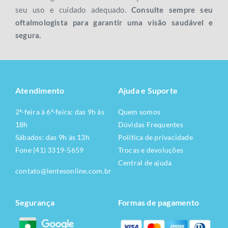
seu uso e cuidado adequado.
Consulte sempre seu
oftalmologista para garantir uma visão saudável e
segura.
Atendimento
Ajuda e Suporte
2ª-feira à 6ª-feira: das 9h às
Quem somos
18h
Dúvidas Frequentes
Sábados: das 9h às 13h
Política de privacidade
Fone (41) 3319-5659
Trocas e devoluções
Central de ajuda
contato@lentesonline.com.br
Segurança
Formas de pagamento