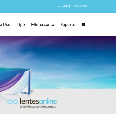
Fone (41) 3319-5659
o Uso
Tipo
Minha conta
Suporte