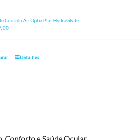
de Contato Air Optix Plus HydraGlyde
,00
prar
Detalhes
o, Conforto e Saúde Ocular