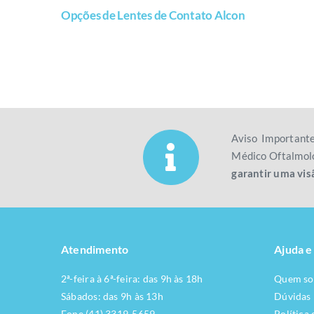
Opções de Lentes de Contato Alcon
Aviso Important
Médico Oftalmolo
garantir uma vis
Atendimento
Ajuda e
2ª-feira à 6ª-feira: das 9h às 18h
Quem s
Sábados: das 9h às 13h
Dúvidas
Fone (41) 3319-5659
Política