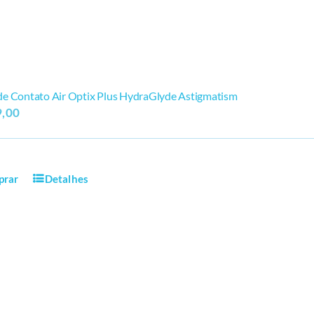
de Contato Air Optix Plus HydraGlyde Astigmatism
,00
prar
Detalhes