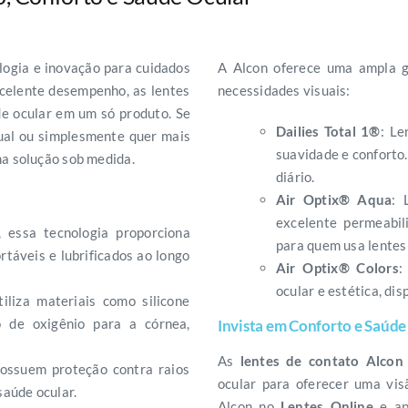
logia e inovação para cuidados
A Alcon oferece uma ampla g
xcelente desempenho, as lentes
necessidades visuais:
de ocular em um só produto. Se
Dailies Total 1®
: Le
sual ou simplesmente quer mais
suavidade e conforto.
ma solução sob medida.
diário.
Air Optix® Aqua
: 
excelente permeabil
, essa tecnologia proporciona
para quem usa lentes
táveis e lubrificados ao longo
Air Optix® Colors
:
ocular e estética, di
tiliza materiais como silicone
o de oxigênio para a córnea,
Invista em Conforto e Saúde
As
lentes de contato Alcon
possuem proteção contra raios
ocular para oferecer uma vis
saúde ocular.
Alcon no
Lentes Online
e ap