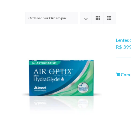
Ordenar por
Ordem padrão
Lentes 
R$
399
Com