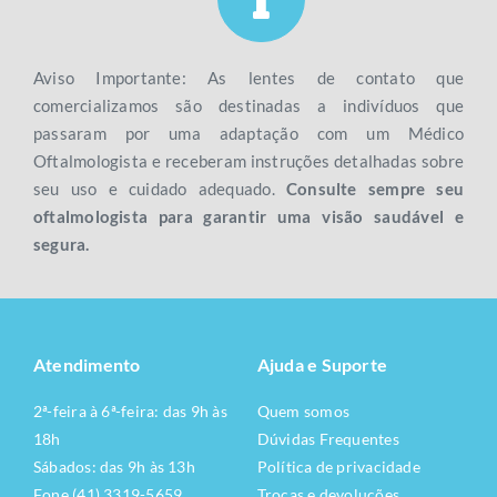
Aviso Importante: As lentes de contato que
comercializamos são destinadas a indivíduos que
passaram por uma adaptação com um Médico
Oftalmologista e receberam instruções detalhadas sobre
seu uso e cuidado adequado.
Consulte sempre seu
oftalmologista para garantir uma visão saudável e
segura.
Atendimento
Ajuda e Suporte
2ª-feira à 6ª-feira: das 9h às
Quem somos
18h
Dúvidas Frequentes
Sábados: das 9h às 13h
Política de privacidade
Fone (41) 3319-5659
Trocas e devoluções