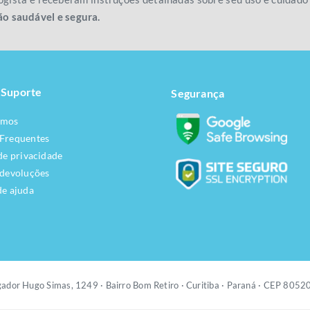
ão saudável e segura.
 Suporte
Segurança
omos
 Frequentes
 de privacidade
 devoluções
de ajuda
ador Hugo Simas, 1249 ·
Bairro Bom Retiro · Curitiba · Paraná · CEP 805