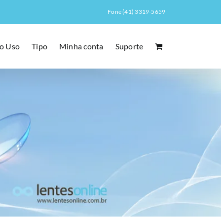
Fone (41) 3319-5659
o Uso
Tipo
Minha conta
Suporte