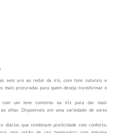
a
das sem aro ao redor da íris, com tons naturais e
es mais procuradas para quem deseja transformar o
s com um leve contorno na íris para dar mais
 ao olhar. Disponíveis em uma variedade de cores
to diárias que combinam praticidade com conforto,
usca uma opção de uso temporário com máxima