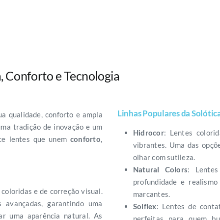
, Conforto e Tecnologia
Linhas Populares da Solótic
a qualidade, conforto e ampla
uma tradição de inovação e um
Hidrocor
: Lentes colori
ece lentes que unem
conforto
,
vibrantes. Uma das opçõ
olhar com sutileza.
Natural Colors
: Lente
profundidade e realismo
coloridas e de correção visual.
marcantes.
s avançadas, garantindo uma
Solflex
: Lentes de conta
ar uma aparência natural. As
perfeitas para quem b