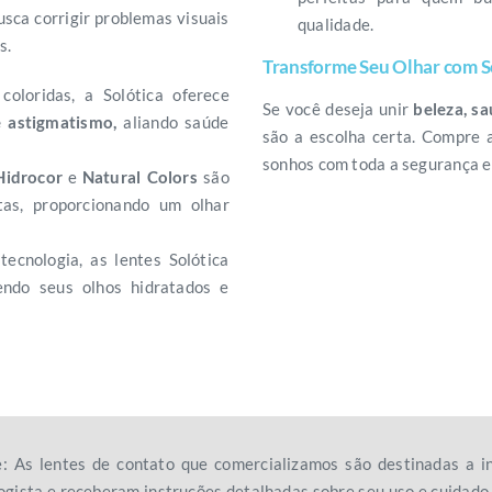
usca corrigir problemas visuais
qualidade.
s.
Transforme Seu Olhar com S
coloridas, a Solótica oferece
Se você deseja unir
beleza, s
e astigmatismo,
aliando saúde
são a escolha certa. Compre
sonhos com toda a segurança e 
Hidrocor
e
Natural Colors
são
tas, proporcionando um olhar
tecnologia, as lentes Solótica
endo seus olhos hidratados e
e: As lentes de contato que comercializamos são destinadas a
gista e receberam instruções detalhadas sobre seu uso e cuidad