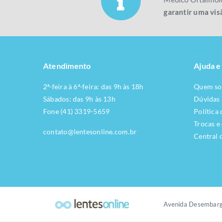
garantir uma vis
Atendimento
Ajuda e
2ª-feira à 6ª-feira: das 9h às 18h
Quem s
Sábados: das 9h às 13h
Dúvidas
Fone (41) 3319-5659
Política
Trocas e
contato@lentesonline.com.br
Central 
Avenida Desembarg