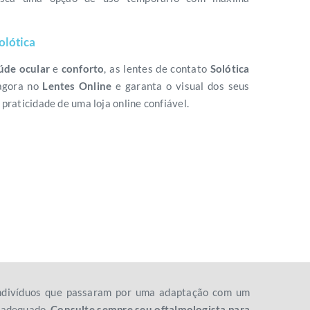
olótica
aúde ocular
e
conforto
, as lentes de contato
Solótica
 agora no
Lentes Online
e garanta o visual dos seus
praticidade de uma loja online confiável.
 indivíduos que passaram por uma adaptação com um
o adequado.
Consulte sempre seu oftalmologista para