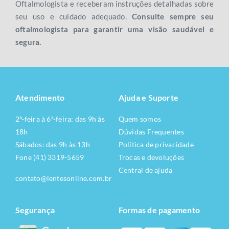
Oftalmologista e receberam instruções detalhadas sobre
seu uso e cuidado adequado.
Consulte sempre seu
oftalmologista para garantir uma visão saudável e
segura.
Atendimento
Ajuda e Suporte
2ª-feira à 6ª-feira: das 9h às
Quem somos
18h
Dúvidas Frequentes
Sábados: das 9h às 13h
Política de privacidade
Fone (41) 3319-5659
Trocas e devoluções
Central de ajuda
contato@lentesonline.com.br
Segurança
Formas de pagamento