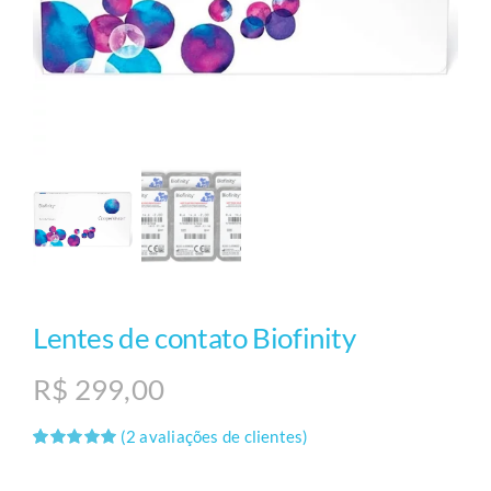
Lentes de contato Biofinity
R$
299,00
(
2
avaliações de clientes)
Avaliado
1
como
5.00