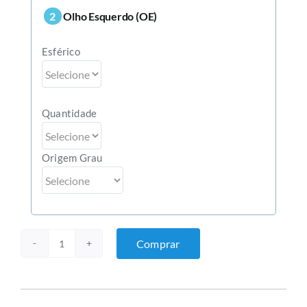
2
Olho Esquerdo (OE)
Esférico
Quantidade
Origem Grau
Comprar
Lentes
de
contato
Biofinity