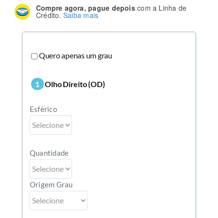
de 5, com
Compre agora, pague depois
com a Linha de
baseado em
Crédito.
Saiba mais
avaliação
de cliente
Quero apenas um grau
1
Olho Direito (OD)
Esférico
Quantidade
Origem Grau