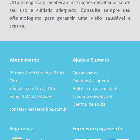
Oftalmologista e receberam instruções detalhadas sobre
seu uso e cuidado adequado.
Consulte sempre seu
oftalmologista para garantir uma visão saudável e
segura.
Atendimento
Ajuda e Suporte
2ª-feira à 6ª-feira: das 9h às
Quem somos
18h
Dúvidas Frequentes
Sábados: das 9h às 13h
Política de privacidade
Fone (41) 3319-5659
Trocas e devoluções
Central de ajuda
contato@lentesonline.com.br
Segurança
Formas de pagamento