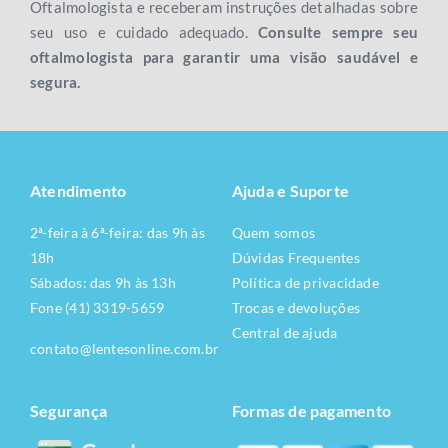
Oftalmologista e receberam instruções detalhadas sobre
seu uso e cuidado adequado.
Consulte sempre seu
oftalmologista para garantir uma visão saudável e
segura.
Atendimento
Ajuda e Suporte
2ª-feira à 6ª-feira: das 9h às
Quem somos
18h
Dúvidas Frequentes
Sábados: das 9h às 13h
Política de privacidade
Fone (41) 3319-5659
Trocas e devoluções
Central de ajuda
contato@lentesonline.com.br
Segurança
Formas de pagamento