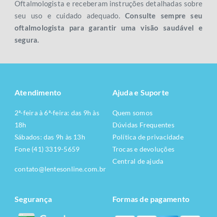
Oftalmologista e receberam instruções detalhadas sobre
seu uso e cuidado adequado.
Consulte sempre seu
oftalmologista para garantir uma visão saudável e
segura.
Atendimento
Ajuda e Suporte
2ª-feira à 6ª-feira: das 9h às
Quem somos
18h
Dúvidas Frequentes
Sábados: das 9h às 13h
Política de privacidade
Fone (41) 3319-5659
Trocas e devoluções
Central de ajuda
contato@lentesonline.com.br
Segurança
Formas de pagamento