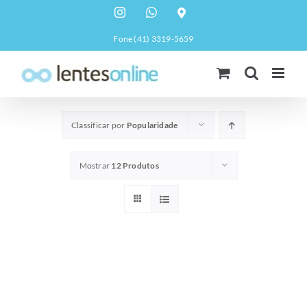
pular
Instagram
WhatsApp
Custom
para
Fone (41) 3319-5659
o
conteúdo
Classificar por
Popularidade
Mostrar
12 Produtos