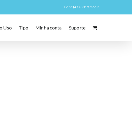
Fone (41) 3319-5659
o Uso
Tipo
Minha conta
Suporte