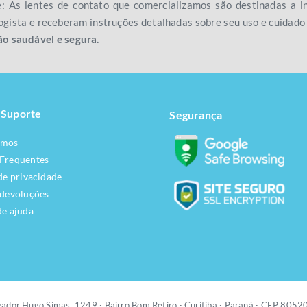
e: As lentes de contato que comercializamos são destinadas a
gista e receberam instruções detalhadas sobre seu uso e cuidad
ão saudável e segura.
 Suporte
Segurança
omos
 Frequentes
 de privacidade
 devoluções
de ajuda
ador Hugo Simas, 1249 ·
Bairro Bom Retiro · Curitiba · Paraná · CEP 805