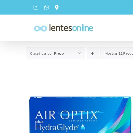
pular
Instagram
WhatsApp
Custom
para
o
conteúdo
Classificar por
Preço
Mostrar
12 Prod