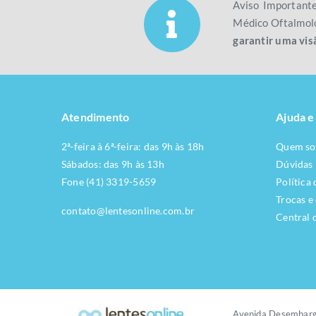
Aviso Important
Médico Oftalmolo
garantir uma vis
Atendimento
Ajuda e
2ª-feira à 6ª-feira: das 9h às 18h
Quem s
Sábados: das 9h às 13h
Dúvidas
Fone (41) 3319-5659
Política
Trocas e
contato@lentesonline.com.br
Central 
Avenida Desembarg