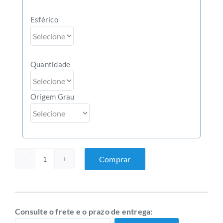
Esférico
Quantidade
Origem Grau
Comprar
Lentes
de
contato
Proclear
Consulte o frete e o prazo de entrega:
quantidade