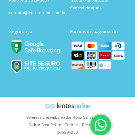
Fone (41) 3319-5659
Trocas e devoluções
Central de ajuda
contato@lentesonline.com.br
Segurança
Formas de pagamento
Avenida Desembargador Hugo Simas, 1249 ·
Bairro Bom Retiro · Curitiba · Paraná · CEP
80520-250