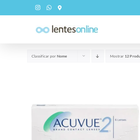
pular
Instagram
WhatsApp
Custom
para
o
conteúdo
Classificar por
Nome
Mostrar
12 Prod