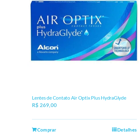
Lentes de Contato Air Optix Plus HydraGlyde
R$
269,00
Comprar
Detalhes